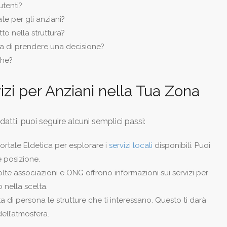
utenti?
ate per gli anziani?
to nella struttura?
rima di prendere una decisione?
che?
zi per Anziani nella Tua Zona
adatti, puoi seguire alcuni semplici passi:
portale Eldetica per esplorare i
servizi locali
disponibili. Puoi
e posizione.
lte associazioni e ONG offrono informazioni sui servizi per
 nella scelta.
ta di persona le strutture che ti interessano. Questo ti darà
ell’atmosfera.