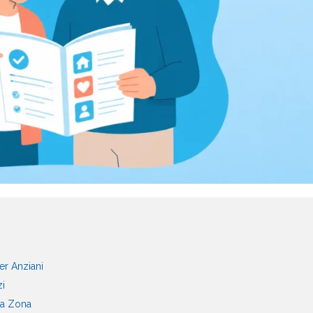
er Anziani
zi
ua Zona