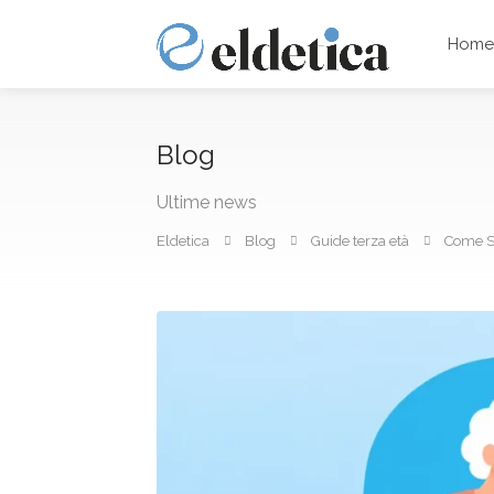
Hom
Blog
Ultime news
Eldetica
Blog
Guide terza età
Come Sc