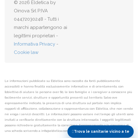
© 2026 Eldetica by
Oinova Srl P.IVA
04472030248 - Tutti i
marchi appartengono ai
legittimi proprietari -
Informativa Privacy
-
Cookie law
Le informazioni pubblicate su Eldetica sono raccolte da fonti pubblicamente
accessibili e hanno finalità esclusivamente informative e di orientamento, con
l’obiettivo di aiutare le persone over 60, le loro famiglie e i caregiver a conoscere più
facilmente servizi, strutture e opportunità presenti sul territorio. Salvo ove
espressamente indicato, la presenza di una struttura sul portale non implica
rapporti di affiliazione, collaborazione o rappresentanza con Eldetica, che non vende
né eroga i servizi descritti. Le informazioni possono variare nel tempo: gli utenti sono
invitati a verificarle direttamente con la struttura interessata. I soggetti legittimati
possono richiedere gratuitamente la correzione, l’aggiornamento o la rimozione di
una scheda scrivendo a info@eldetica.com.
Maggiori informazioni
Trova
le sanitarie
vicino a te