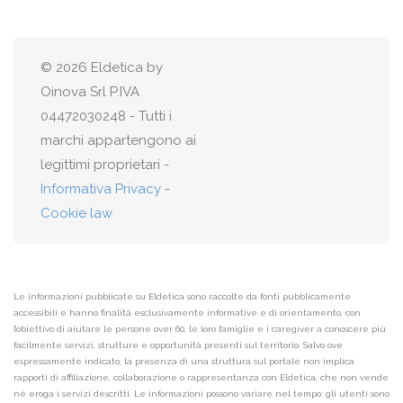
© 2026 Eldetica by
Oinova Srl P.IVA
04472030248 - Tutti i
marchi appartengono ai
legittimi proprietari -
Informativa Privacy
-
Cookie law
Le informazioni pubblicate su Eldetica sono raccolte da fonti pubblicamente
accessibili e hanno finalità esclusivamente informative e di orientamento, con
l’obiettivo di aiutare le persone over 60, le loro famiglie e i caregiver a conoscere più
facilmente servizi, strutture e opportunità presenti sul territorio. Salvo ove
espressamente indicato, la presenza di una struttura sul portale non implica
rapporti di affiliazione, collaborazione o rappresentanza con Eldetica, che non vende
né eroga i servizi descritti. Le informazioni possono variare nel tempo: gli utenti sono