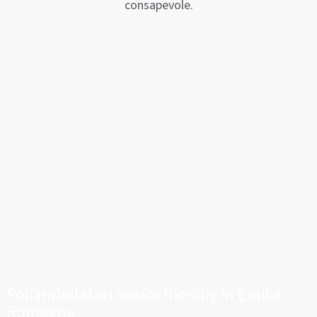
consapevole.
Poliambulatori senior friendly in Emilia
Romagna