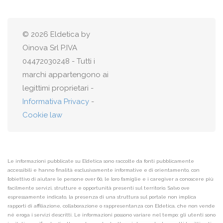
© 2026 Eldetica by
Oinova Srl P.IVA
04472030248 - Tutti i
marchi appartengono ai
legittimi proprietari -
Informativa Privacy
-
Cookie law
Le informazioni pubblicate su Eldetica sono raccolte da fonti pubblicamente
accessibili e hanno finalità esclusivamente informative e di orientamento, con
l’obiettivo di aiutare le persone over 60, le loro famiglie e i caregiver a conoscere più
facilmente servizi, strutture e opportunità presenti sul territorio. Salvo ove
espressamente indicato, la presenza di una struttura sul portale non implica
rapporti di affiliazione, collaborazione o rappresentanza con Eldetica, che non vende
né eroga i servizi descritti. Le informazioni possono variare nel tempo: gli utenti sono