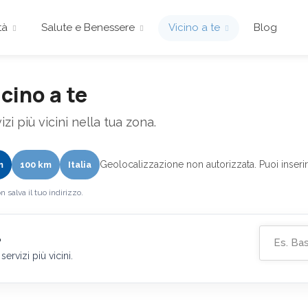
tà
Salute e Benessere
Vicino a te
Blog
cino a te
zi più vicini nella tua zona.
Geolocalizzazione non autorizzata. Puoi inserir
m
100 km
Italia
n salva il tuo indirizzo.
?
ervizi più vicini.