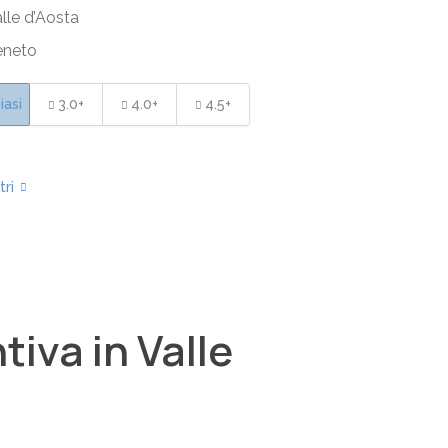
lle d’Aosta
eneto
iasi
3.0+
4.0+
4.5+
iva in Valle