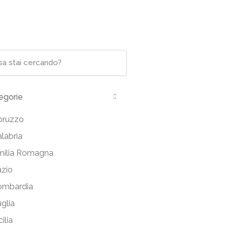
i
egorie
bruzzo
labria
milia Romagna
azio
ombardia
glia
cilia