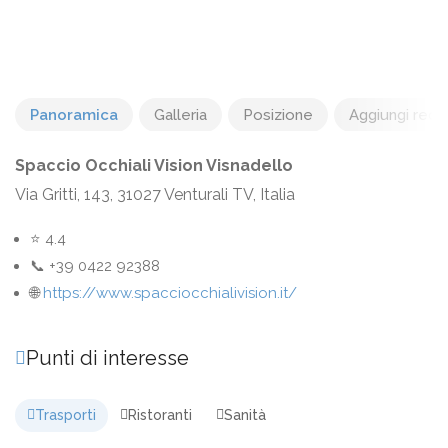
Panoramica
Galleria
Posizione
Aggiungi rec
Spaccio Occhiali Vision Visnadello
Via Gritti, 143, 31027 Venturali TV, Italia
⭐ 4.4
📞 +39 0422 92388
🌐
https://www.spacciocchialivision.it/
Punti di interesse
Trasporti
Ristoranti
Sanità