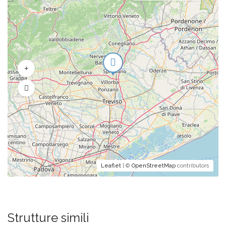
Leaflet
| ©
OpenStreetMap
contributors
Strutture simili