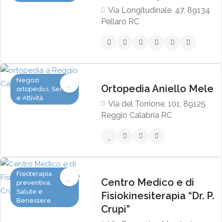
Via Longitudinale, 47, 89134
Pellaro RC
Negozi
Ortopedia Aniello Mele
ortopedici, Servizi
e Attività
Via del Torrione, 101, 89125
Reggio Calabria RC
Fisioterapia
Centro Medico e di
preventiva,
Salute e
Fisiokinesiterapia “Dr. P.
Benessere
Crupi”