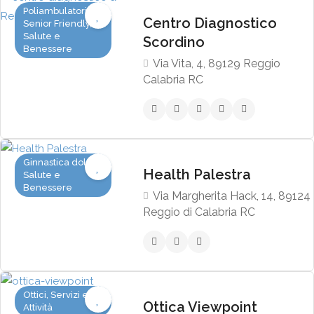
Poliambulatori
Centro Diagnostico
Senior Friendly,
Salute e
Scordino
Benessere
Via Vita, 4, 89129 Reggio
Calabria RC
Ginnastica dolce,
Health Palestra
Salute e
Benessere
Via Margherita Hack, 14, 89124
Reggio di Calabria RC
Ottici, Servizi e
Ottica Viewpoint
Attività