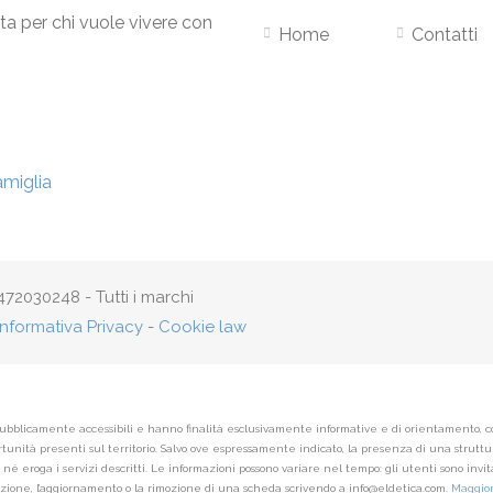
ta per chi vuole vivere con
Home
Contatti
72030248 - Tutti i marchi
Informativa Privacy
-
Cookie law
ubblicamente accessibili e hanno finalità esclusivamente informative e di orientamento, con l
unità presenti sul territorio. Salvo ove espressamente indicato, la presenza di una struttura
eroga i servizi descritti. Le informazioni possono variare nel tempo: gli utenti sono invitat
ezione, l’aggiornamento o la rimozione di una scheda scrivendo a info@eldetica.com.
Maggior