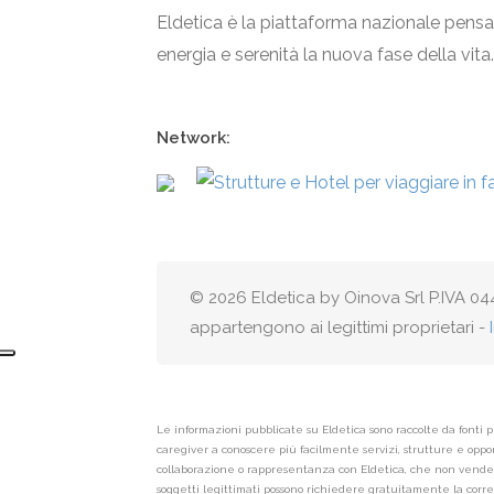
Eldetica è la piattaforma nazionale pensa
energia e serenità la nuova fase della vita.
Network:
© 2026 Eldetica by Oinova Srl P.IVA 044
appartengono ai legittimi proprietari -
Le informazioni pubblicate su Eldetica sono raccolte da fonti p
caregiver a conoscere più facilmente servizi, strutture e opport
collaborazione o rappresentanza con Eldetica, che non vende né 
soggetti legittimati possono richiedere gratuitamente la corr