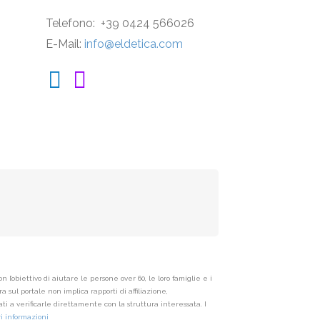
Telefono: +39 0424 566026
E-Mail:
info@eldetica.com
’obiettivo di aiutare le persone over 60, le loro famiglie e i
 sul portale non implica rapporti di affiliazione,
i a verificarle direttamente con la struttura interessata. I
i informazioni