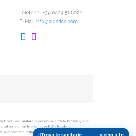
Telefono: +39 0424 566026
E-Mail:
info@eldetica.com
’obiettivo di aiutare le persone over 60, le loro famiglie e i
 sul portale non implica rapporti di affiliazione,
i a verificarle direttamente con la struttura interessata. I
Trova
le sanitarie
vicino a te