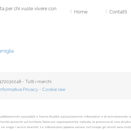
ta per chi vuole vivere con
Home
Contatti
72030248 - Tutti i marchi
Informativa Privacy
-
Cookie law
ubblicamente accessibili e hanno finalità esclusivamente informative e di orientamento, con l
unità presenti sul territorio. Salvo ove espressamente indicato, la presenza di una struttura
eroga i servizi descritti. Le informazioni possono variare nel tempo: gli utenti sono invitat